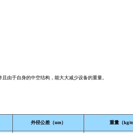
并且由于自身的中空结构，能大大减少设备的重量。
）
外径公差（um）
重量（kg/