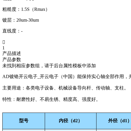
粗糙度：
1.5S（Rmax）
镀层：
20um-30um
直线度：-

1
产品描述
产品参数
未找到相应参数组，请于后台属性模板中添加
AD镀铬开云电子_开云电子（中国）能保持实心轴全部作用，
主要用途：各类电子设备、机械设备导向杆、传动轴、支柱。
特性：耐磨性好、不易生锈、精度高、强度好。
型号
内径（d2）
外径（d1