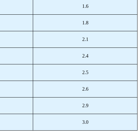
1.6
1.8
2.1
2.4
2.5
2.6
2.9
3.0