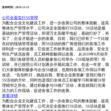
发布时间
: 2019-11-15
公司全面实行5S管理
为配合企业文化建设工作，进一步改善公司的整体面貌，提高
整体生产管理水平，公司决定全面推行5S活动。5S活动是最
基础的生产管理活动，所谓万丈高楼平地起，基础打好了，夯
实了，企业才能进一步的发展。目前，我们已经有了一个比较
良好的现场管理基础，而5S活动的推广将使我们的各项工作
得到进一步的改善，它促使工作效率改善，品质改善，安全文
明生产状况改善，员工精神面貌得以改善。 从2019年6月份开
始，我们各级管理人员积极参加公司举办《5S现场管理》培
训班，并已按照公司计划逐步开展此项工作。在这一年里，我
们大家都将积极参与企业5S建设，也期待各项工作得以不断
改进。 “告别昨日，挑战自我，塑造企业新形象"是我们推行
5S活动的方针，同时也是我们全体员工积极学习和掌握5S管
理精华之所在。通过积极参与5S推广活动，来造就我们充满
活力的工作现场，促进各项工作的改善。
查看详情
为配合企业文化建设工作，进一步改善公司的整体面貌，提高
整体生产管理水平，公司决定全面推行5S活动。5S活动是最