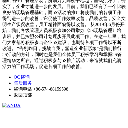
基础的生产管理活动，所谓万丈高楼平地起，基础打好了，夯
实了，企业才能进一步的发展。目前，我们已经有了一个比较
良好的现场管理基础，而5S活动的推广将使我们的各项工作
得到进一步的改善，它促使工作效率改善，品质改善，安全文
明生产状况改善，员工精神面貌得以改善。 从2019年6月份开
始，我们各级管理人员积极参加公司举办《5S现场管理》培
训班，并已按照公司计划逐步开展此项工作。在这一年里，我
们大家都将积极参与企业5S建设，也期待各项工作得以不断
改进。 “告别昨日，挑战自我，塑造企业新形象"是我们推行
5S活动的方针，同时也是我们全体员工积极学习和掌握5S管
理精华之所在。通过积极参与5S推广活动，来造就我们充满
活力的工作现场，促进各项工作的改善。
QQ咨询
售后服务
咨询电话
+86-574-88159598
返回顶部
© 开云电子_开云电子（中国） 版权所有
浙ICP备12030098号