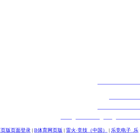
联系方式
宁波市海曙洞桥工业区洞北路9号
电话：
+86-574-88159598
手机：+
18968312317
传真：
+86-574-88441626
邮箱：
biwu@nbanda.cn
/
lulu@nbanda.cn
网页版页面登录
|
B体育网页版
|
雷火·竞技（中国）
|
乐竞电子_乐