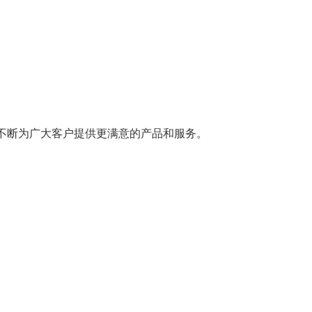
开云电子_开云电子（中国
，不断为广大客户提供更满意的产品和服务。