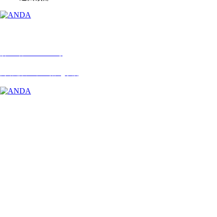
© 开云电子_开云电子（中国） 版权所有
浙ICP备12030098号
网站建设：中企动力
宁波