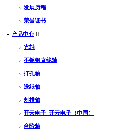
发展历程
荣誉证书
产品中心

光轴
不锈钢直线轴
打孔轴
送纸轴
割槽轴
开云电子_开云电子（中国）
台阶轴