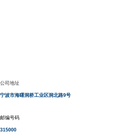
公司地址
宁波市海曙洞桥工业区洞北路9号
邮编号码
315000