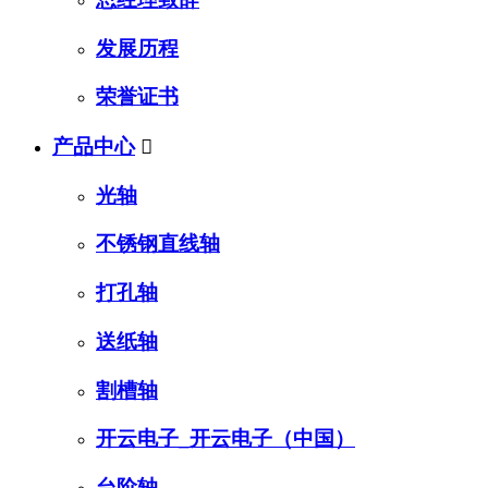
发展历程
荣誉证书
产品中心

光轴
不锈钢直线轴
打孔轴
送纸轴
割槽轴
开云电子_开云电子（中国）
台阶轴