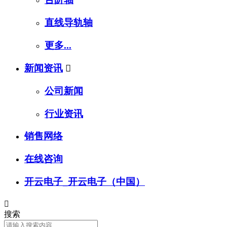
直线导轨轴
更多...
新闻资讯

公司新闻
行业资讯
销售网络
在线咨询
开云电子_开云电子（中国）

搜索